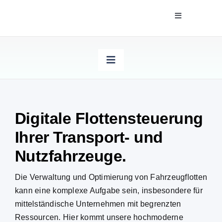
Zum
Toggle
Inhalt
Navigation
springen
Software
Toggle
Projekte
Navigation
ERP MAXX
Unternehmen
Digitale Flottensteuerung
WAREHOUSE MAXX
Ihrer
Transport- und
Broschüren
Nutzfahrzeuge.
CRM MAXX
Die Verwaltung und Optimierung von
Fahrzeugflotten
TOUR MAXX
kann eine komplexe Aufgabe sein, insbesondere für
mittelständische Unternehmen mit begrenzten
Ressourcen.
Hier kommt unsere hochmoderne
STAPEL MAXX