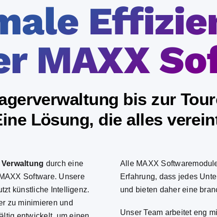
ale Effizie
er MAXX So
agerverwaltung bis zur Tou
ine Lösung, die alles verein
d
Verwaltung
durch eine
Alle
MAXX Softwaremodul
n MAXX Software. Unsere
Erfahrung, dass jedes Unt
zt künstliche Intelligenz.
und bieten daher eine
bran
ler zu minimieren und
Unser Team arbeitet eng m
ltig entwickelt, um einen