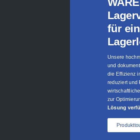
WAREH
Lager
für ein
Lagerl
Unsere hochm
und dokumenti
die Effizienz
reduziert und
wirtschaftlich
zur Optimierun
Lösung verfü
Produktto