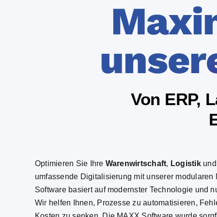
Maxim
unser
Von ERP, L
E
Optimieren Sie Ihre
Warenwirtschaft
,
Logistik
un
umfassende Digitalisierung mit unserer modulare
Software basiert auf modernster Technologie und nut
Wir helfen Ihnen, Prozesse zu automatisieren, Feh
Kosten zu senken.
Die MAXX Software wurde sorgfä