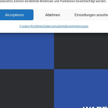
ückziehst, können bestimmte Merkmale und Funktionen beeinträchtigt werden.
 Vertrieb
 Erhebung und
Akzeptieren
Ablehnen
Einstellungen anseh
nprozesse
Cookie-Richtlinie
Datenschutzerklärung
Impressum