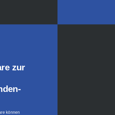
re zur
nden­
are können