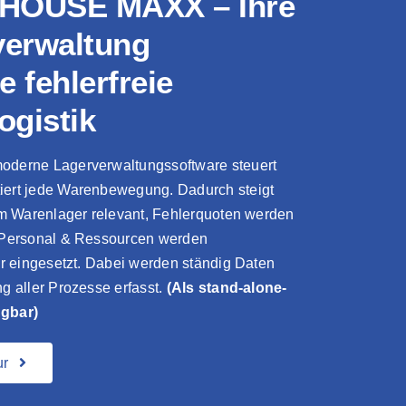
OUSE MAXX – Ihre
verwaltung
e fehlerfreie
ogistik
oderne Lagerverwaltungssoftware steuert
ert jede Warenbewegung. Dadurch steigt
 im Warenlager relevant, Fehlerquoten werden
 Personal & Ressourcen werden
er eingesetzt. Dabei werden ständig Daten
g aller Prozesse erfasst.
(Als stand-alone-
gbar)
ur