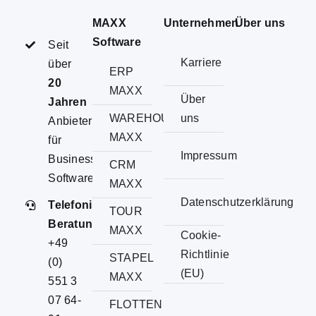
MAXX
Unternehmen
Über uns
Software
Seit
Karriere
über
ERP
20
MAXX
Über
Jahren
WAREHOUSE
uns
Anbieter
MAXX
für
Impressum
Business
CRM
Software
MAXX
Datenschutzerklärung
Telefonische
TOUR
Beratung
MAXX
Cookie-
+49
Richtlinie
STAPEL
(0)
(EU)
MAXX
551 3
07 64-
FLOTTEN