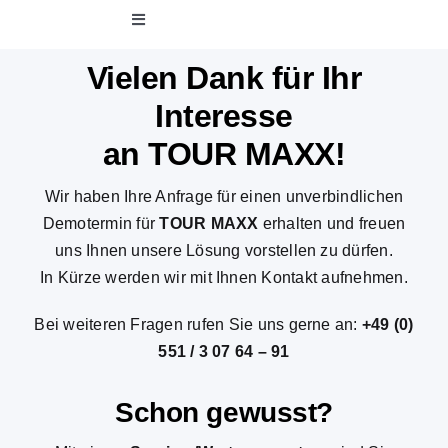
Zum
Toggle
Inhalt
Navigation
springen
Vielen Dank für Ihr
Software
Interesse
Projekte
an TOUR MAXX!
Wir haben Ihre Anfrage für einen unverbindlichen
Unternehmen
Demotermin für
TOUR MAXX
erhalten und freuen
uns Ihnen unsere Lösung vorstellen zu dürfen.
Broschüren
In Kürze werden wir mit Ihnen Kontakt aufnehmen.
Bei weiteren Fragen rufen Sie uns gerne an:
+49 (0)
551 / 3 07 64 – 91
Schon gewusst?