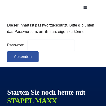
Zum
Toggle
Inhalt
Navigation
springen
Software
Dieser Inhalt ist passwortgeschützt. Bitte gib unten
das Passwort ein, um ihn anzeigen zu können.
Projekte
Passwort:
Unternehmen
Broschüren
Starten Sie noch heute mit
STAPEL MAXX