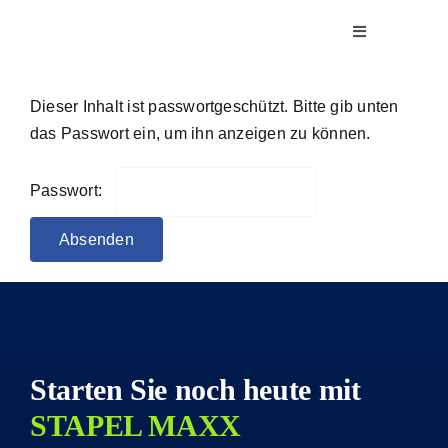
Zum
Toggle
Inhalt
Navigation
springen
Software
Dieser Inhalt ist passwortgeschützt. Bitte gib unten
das Passwort ein, um ihn anzeigen zu können.
Projekte
Passwort:
Unternehmen
Broschüren
Starten Sie noch heute mit
STAPEL MAXX